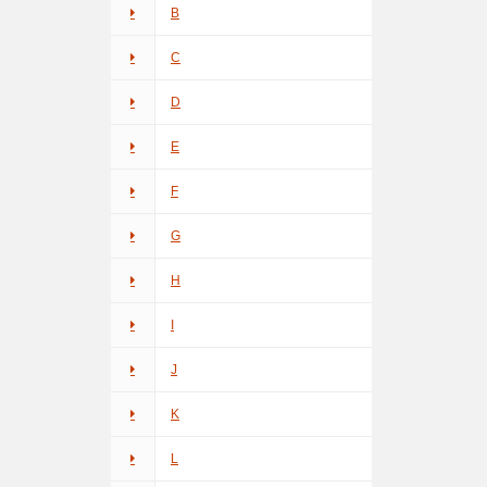
B
C
D
E
F
G
H
I
J
K
L