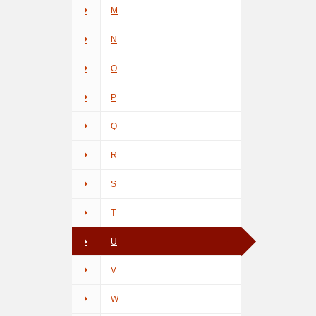
M
N
O
P
Q
R
S
T
U
V
W