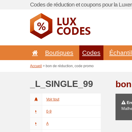
Codes de réduction et coupons pour la Lux
Boutiques
Codes
Échanti
Accueil
> bon de réduction, code promo
_L_SINGLE_99
bon
Voir tout
Err
Malhe
0-9
A