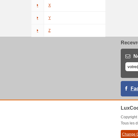
X
Y
Z
Recevre
N
Fa
LuxCod
Copyrigh
Tous les d
Change C