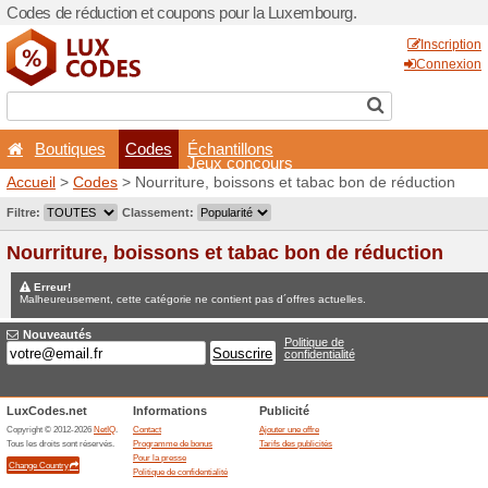
Codes de réduction et coup
Boutiques
Codes
É
Accueil
>
Codes
> Nourritur