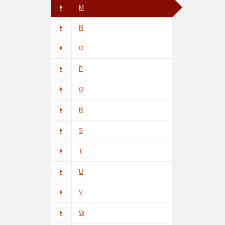
M
N
O
P
Q
R
S
T
U
V
W