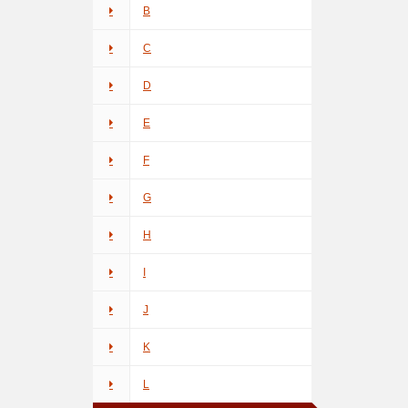
B
C
D
E
F
G
H
I
J
K
L