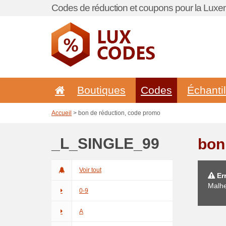
Codes de réduction et coupons pour la Lux
Boutiques
Codes
Échanti
Accueil
> bon de réduction, code promo
_L_SINGLE_99
bon
Voir tout
Err
Malhe
0-9
A