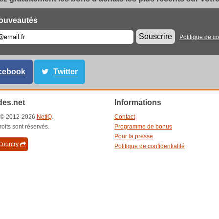
ouveautés
Souscrire
Politique de co
cebook
Twitter
es.net
Informations
t © 2012-2026
NetIQ
.
Contact
roits sont réservés.
Programme de bonus
Pour la presse
ountry
Politique de confidentialité