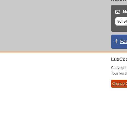
N
Fa
LuxCod
Copyrigh
Tous les d
Change C