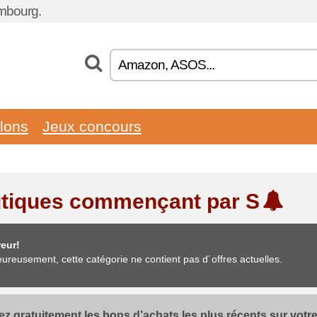
embourg.
llons
Jeux concours
tiques commençant par S
eur!
ureusement, cette catégorie ne contient pas d´offres actuelles.
z gratuitement les bons d’achats les plus récents sur votre 