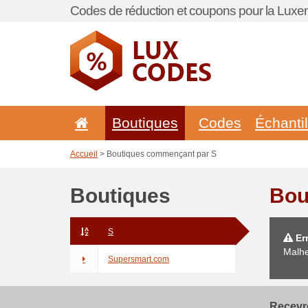
Codes de réduction et coupons pour la Lux
Boutiques
Codes
Échanti
Accueil
> Boutiques commençant par S
Boutiques
Bou
S
Err
Malhe
Supersmart.com
Recevre