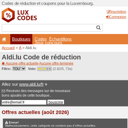
Codes de réduction et coup
Boutiques
Codes
É
Jeux co
Accueil
>
A
> Aldi.lu