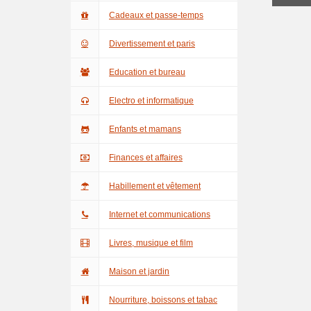
Cadeaux et passe-temps
Divertissement et paris
Education et bureau
Electro et informatique
Enfants et mamans
Finances et affaires
Habillement et vêtement
Internet et communications
Livres, musique et film
Maison et jardin
Nourriture, boissons et tabac