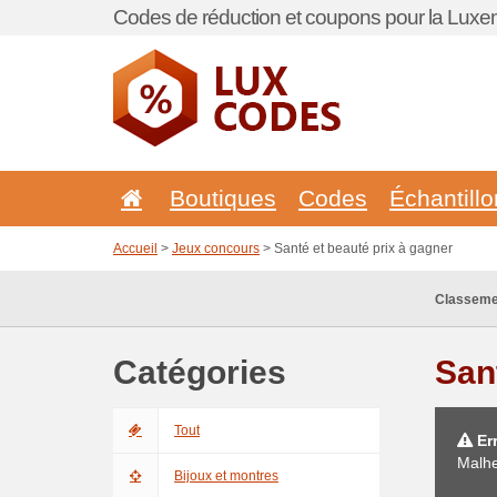
Codes de réduction et coupons pour la Lux
Boutiques
Codes
Échantill
Accueil
>
Jeux concours
> Santé et beauté prix à gagner
Classeme
Catégories
San
Tout
Err
Malhe
Bijoux et montres