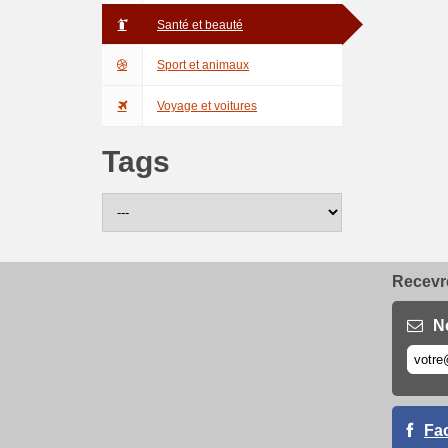
Santé et beauté
Sport et animaux
Voyage et voitures
Tags
Recevre
N
Fa