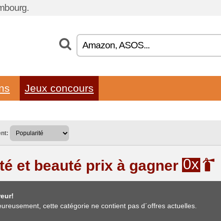
embourg.
ons
Jeux concours
nt:
0x
té et beauté prix à gagner
eur!
ureusement, cette catégorie ne contient pas d´offres actuelles.