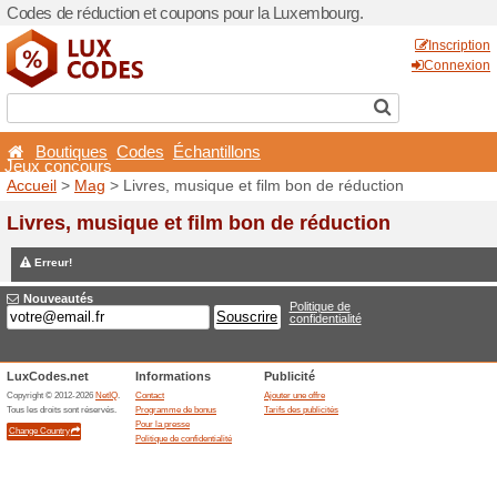
Codes de réduction et coup
Boutiques
Codes
Éch
Jeux concours
Accueil
>
Mag
> Livres, mus